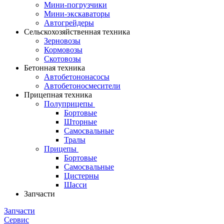
Мини-погрузчики
Мини-экскаваторы
Автогрейдеры
Сельскохозяйственная техника
Зерновозы
Кормовозы
Скотовозы
Бетонная техника
Автобетононасосы
Автобетоносмесители
Прицепная техника
Полуприцепы
Бортовые
Шторные
Самосвальные
Тралы
Прицепы
Бортовые
Самосвальные
Цистерны
Шасси
Запчасти
Запчасти
Сервис