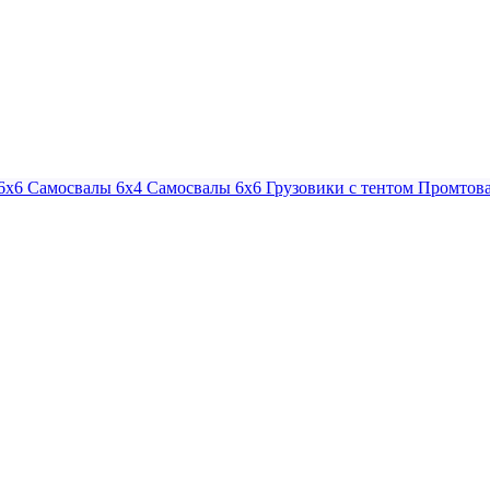
6х6
Самосвалы 6х4
Самосвалы 6х6
Грузовики с тентом
Промтова