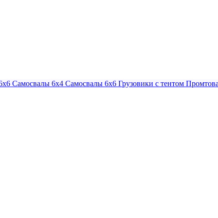
6х6
Самосвалы 6х4
Самосвалы 6х6
Грузовики с тентом
Промтова