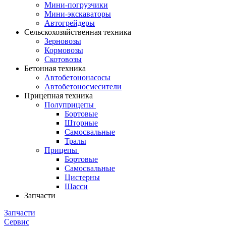
Мини-погрузчики
Мини-экскаваторы
Автогрейдеры
Сельскохозяйственная техника
Зерновозы
Кормовозы
Скотовозы
Бетонная техника
Автобетононасосы
Автобетоносмесители
Прицепная техника
Полуприцепы
Бортовые
Шторные
Самосвальные
Тралы
Прицепы
Бортовые
Самосвальные
Цистерны
Шасси
Запчасти
Запчасти
Сервис