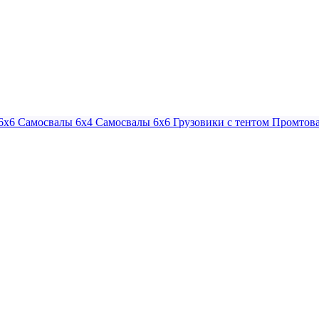
6х6
Самосвалы 6х4
Самосвалы 6х6
Грузовики с тентом
Промтова