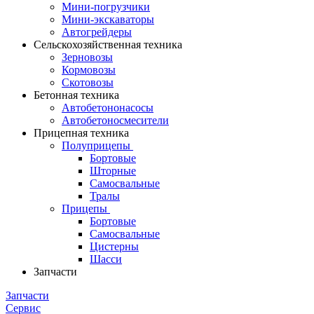
Мини-погрузчики
Мини-экскаваторы
Автогрейдеры
Сельскохозяйственная техника
Зерновозы
Кормовозы
Скотовозы
Бетонная техника
Автобетононасосы
Автобетоносмесители
Прицепная техника
Полуприцепы
Бортовые
Шторные
Самосвальные
Тралы
Прицепы
Бортовые
Самосвальные
Цистерны
Шасси
Запчасти
Запчасти
Сервис