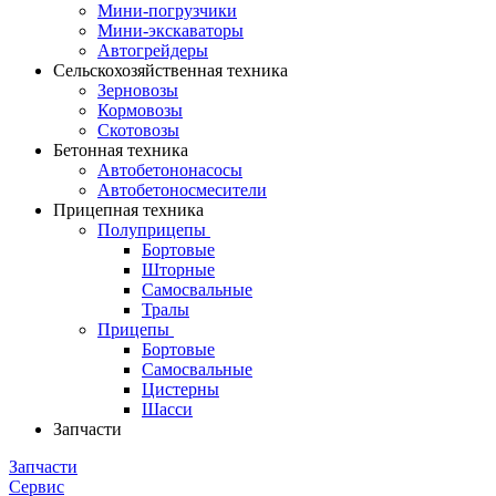
Мини-погрузчики
Мини-экскаваторы
Автогрейдеры
Сельскохозяйственная техника
Зерновозы
Кормовозы
Скотовозы
Бетонная техника
Автобетононасосы
Автобетоносмесители
Прицепная техника
Полуприцепы
Бортовые
Шторные
Самосвальные
Тралы
Прицепы
Бортовые
Самосвальные
Цистерны
Шасси
Запчасти
Запчасти
Сервис