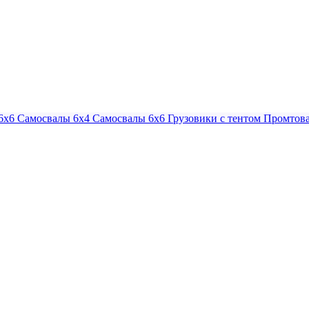
6х6
Самосвалы 6х4
Самосвалы 6х6
Грузовики с тентом
Промтова