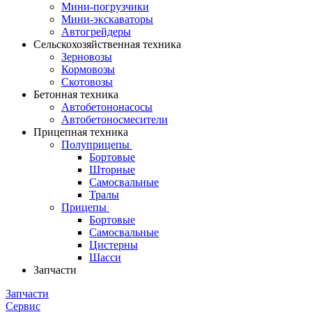
Мини-погрузчики
Мини-экскаваторы
Автогрейдеры
Сельскохозяйственная техника
Зерновозы
Кормовозы
Скотовозы
Бетонная техника
Автобетононасосы
Автобетоносмесители
Прицепная техника
Полуприцепы
Бортовые
Шторные
Самосвальные
Тралы
Прицепы
Бортовые
Самосвальные
Цистерны
Шасси
Запчасти
Запчасти
Сервис