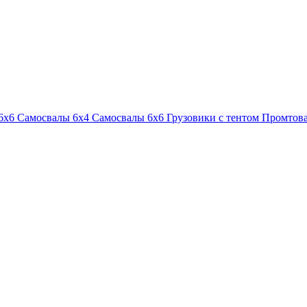
6х6
Самосвалы 6х4
Самосвалы 6х6
Грузовики с тентом
Промтова