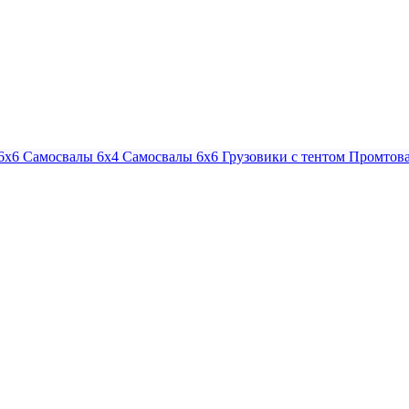
6х6
Самосвалы 6х4
Самосвалы 6х6
Грузовики с тентом
Промтова