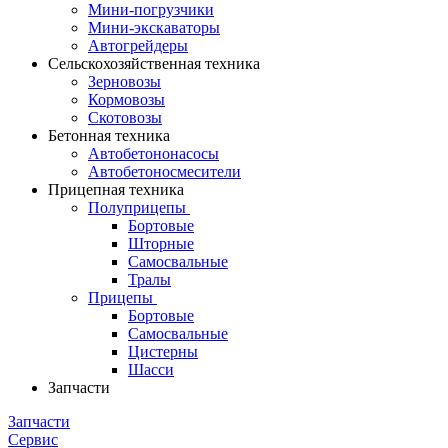
Мини-погрузчики
Мини-экскаваторы
Автогрейдеры
Сельскохозяйственная техника
Зерновозы
Кормовозы
Скотовозы
Бетонная техника
Автобетононасосы
Автобетоносмесители
Прицепная техника
Полуприцепы
Бортовые
Шторные
Самосвальные
Тралы
Прицепы
Бортовые
Самосвальные
Цистерны
Шасси
Запчасти
Запчасти
Сервис