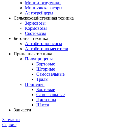
Мини-погрузчики
Мини-экскаваторы
Автогрейдеры
Сельскохозяйственная техника
Зерновозы
Кормовозы
Скотовозы
Бетонная техника
Автобетононасосы
Автобетоносмесители
Прицепная техника
Полуприцепы
Бортовые
Шторные
Самосвальные
Тралы
Прицепы
Бортовые
Самосвальные
Цистерны
Шасси
Запчасти
Запчасти
Сервис