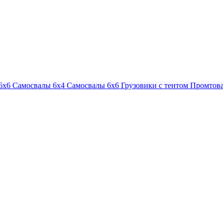
6х6
Самосвалы 6х4
Самосвалы 6х6
Грузовики с тентом
Промтова