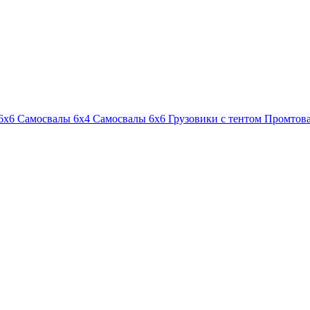
6х6
Самосвалы 6х4
Самосвалы 6х6
Грузовики с тентом
Промтова