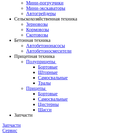
Мини-погрузчики
Мини-экскаваторы
Автогрейдеры
Сельскохозяйственная техника
Зерновозы
Кормовозы
Скотовозы
Бетонная техника
Автобетононасосы
Автобетоносмесители
Прицепная техника
Полуприцепы
Бортовые
Шторные
Самосвальные
Тралы
Прицепы
Бортовые
Самосвальные
Цистерны
Шасси
Запчасти
Запчасти
Сервис