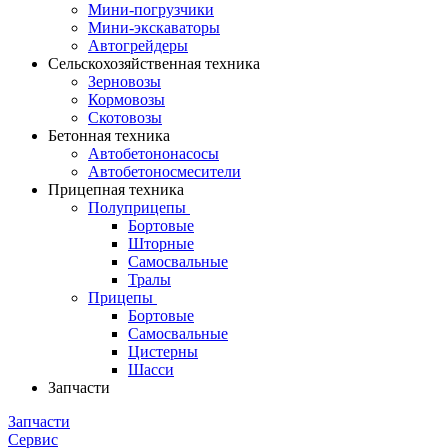
Мини-погрузчики
Мини-экскаваторы
Автогрейдеры
Сельскохозяйственная техника
Зерновозы
Кормовозы
Скотовозы
Бетонная техника
Автобетононасосы
Автобетоносмесители
Прицепная техника
Полуприцепы
Бортовые
Шторные
Самосвальные
Тралы
Прицепы
Бортовые
Самосвальные
Цистерны
Шасси
Запчасти
Запчасти
Сервис