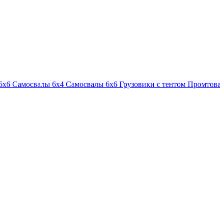
6х6
Самосвалы 6х4
Самосвалы 6х6
Грузовики с тентом
Промтова