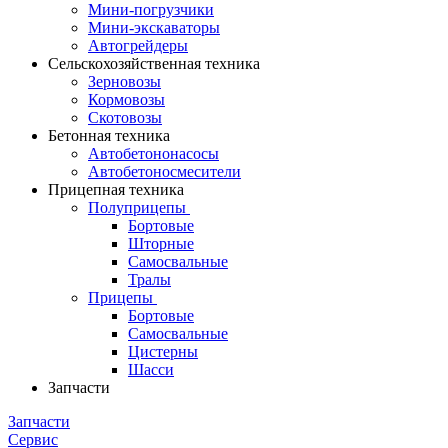
Мини-погрузчики
Мини-экскаваторы
Автогрейдеры
Сельскохозяйственная техника
Зерновозы
Кормовозы
Скотовозы
Бетонная техника
Автобетононасосы
Автобетоносмесители
Прицепная техника
Полуприцепы
Бортовые
Шторные
Самосвальные
Тралы
Прицепы
Бортовые
Самосвальные
Цистерны
Шасси
Запчасти
Запчасти
Сервис