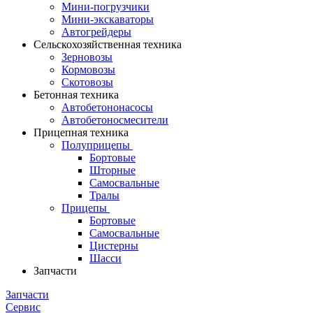
Мини-погрузчики
Мини-экскаваторы
Автогрейдеры
Сельскохозяйственная техника
Зерновозы
Кормовозы
Скотовозы
Бетонная техника
Автобетононасосы
Автобетоносмесители
Прицепная техника
Полуприцепы
Бортовые
Шторные
Самосвальные
Тралы
Прицепы
Бортовые
Самосвальные
Цистерны
Шасси
Запчасти
Запчасти
Сервис