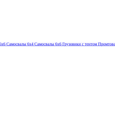
6х6
Самосвалы 6х4
Самосвалы 6х6
Грузовики с тентом
Промтова