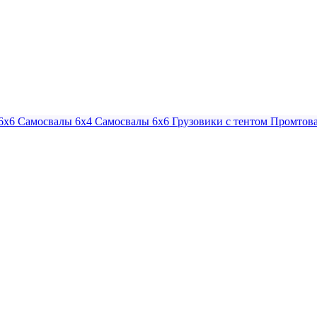
6х6
Самосвалы 6х4
Самосвалы 6х6
Грузовики с тентом
Промтова