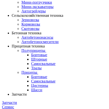
Мини-погрузчики
Мини-экскаваторы
Автогрейдеры
Сельскохозяйственная техника
Зерновозы
Кормовозы
Скотовозы
Бетонная техника
Автобетононасосы
Автобетоносмесители
Прицепная техника
Полуприцепы
Бортовые
Шторные
Самосвальные
Тралы
Прицепы
Бортовые
Самосвальные
Цистерны
Шасси
Запчасти
Запчасти
Сервис