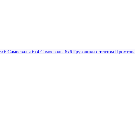
6х6
Самосвалы 6х4
Самосвалы 6х6
Грузовики с тентом
Промтова