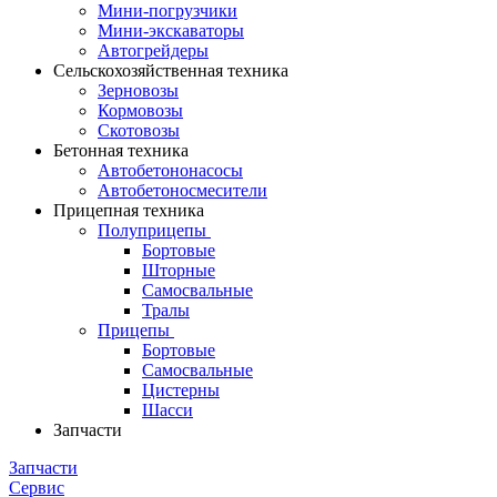
Мини-погрузчики
Мини-экскаваторы
Автогрейдеры
Сельскохозяйственная техника
Зерновозы
Кормовозы
Скотовозы
Бетонная техника
Автобетононасосы
Автобетоносмесители
Прицепная техника
Полуприцепы
Бортовые
Шторные
Самосвальные
Тралы
Прицепы
Бортовые
Самосвальные
Цистерны
Шасси
Запчасти
Запчасти
Сервис