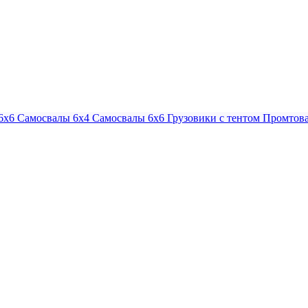
6х6
Самосвалы 6х4
Самосвалы 6х6
Грузовики с тентом
Промтова