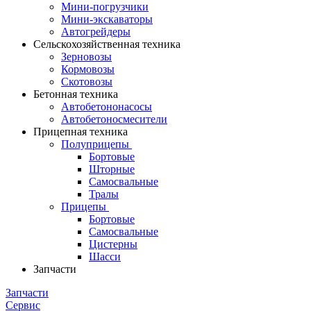
Мини-погрузчики
Мини-экскаваторы
Автогрейдеры
Сельскохозяйственная техника
Зерновозы
Кормовозы
Скотовозы
Бетонная техника
Автобетононасосы
Автобетоносмесители
Прицепная техника
Полуприцепы
Бортовые
Шторные
Самосвальные
Тралы
Прицепы
Бортовые
Самосвальные
Цистерны
Шасси
Запчасти
Запчасти
Сервис