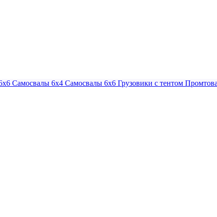
6х6
Самосвалы 6х4
Самосвалы 6х6
Грузовики с тентом
Промтова