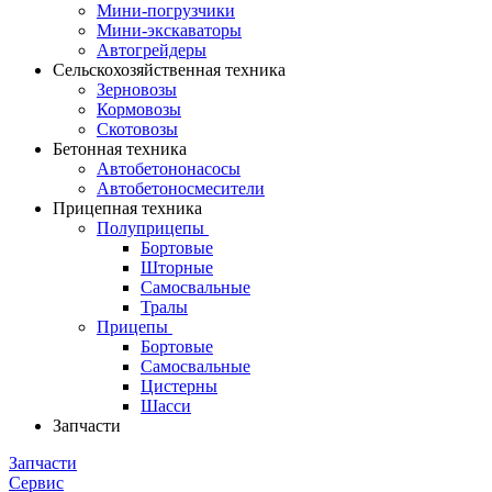
Мини-погрузчики
Мини-экскаваторы
Автогрейдеры
Сельскохозяйственная техника
Зерновозы
Кормовозы
Скотовозы
Бетонная техника
Автобетононасосы
Автобетоносмесители
Прицепная техника
Полуприцепы
Бортовые
Шторные
Самосвальные
Тралы
Прицепы
Бортовые
Самосвальные
Цистерны
Шасси
Запчасти
Запчасти
Сервис