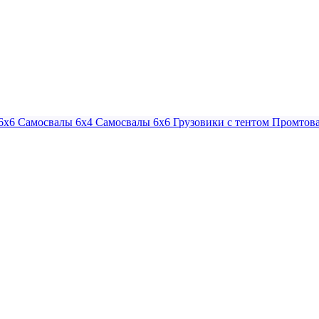
6х6
Самосвалы 6х4
Самосвалы 6х6
Грузовики с тентом
Промтова