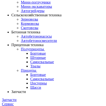
Мини-погрузчики
Мини-экскаваторы
Автогрейдеры
Сельскохозяйственная техника
Зерновозы
Кормовозы
Скотовозы
Бетонная техника
Автобетононасосы
Автобетоносмесители
Прицепная техника
Полуприцепы
Бортовые
Шторные
Самосвальные
Тралы
Прицепы
Бортовые
Самосвальные
Цистерны
Шасси
Запчасти
Запчасти
Сервис