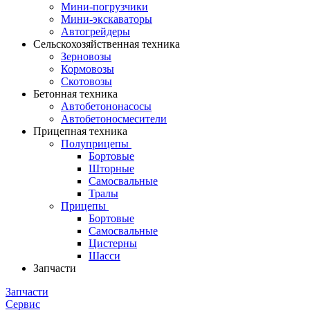
Мини-погрузчики
Мини-экскаваторы
Автогрейдеры
Сельскохозяйственная техника
Зерновозы
Кормовозы
Скотовозы
Бетонная техника
Автобетононасосы
Автобетоносмесители
Прицепная техника
Полуприцепы
Бортовые
Шторные
Самосвальные
Тралы
Прицепы
Бортовые
Самосвальные
Цистерны
Шасси
Запчасти
Запчасти
Сервис