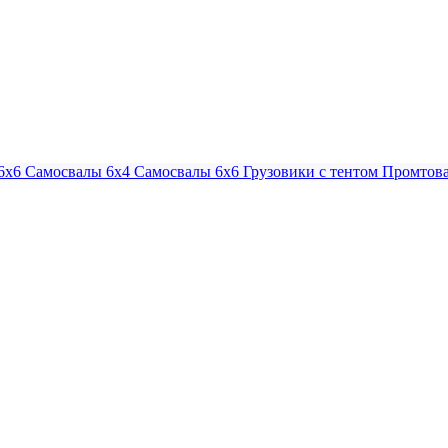
6х6
Самосвалы 6х4
Самосвалы 6х6
Грузовики с тентом
Промтова