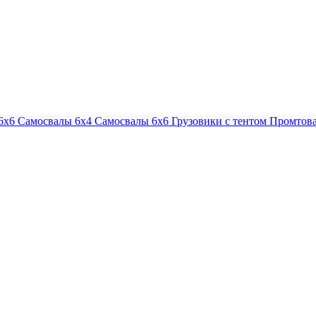
6х6
Самосвалы 6х4
Самосвалы 6х6
Грузовики с тентом
Промтова