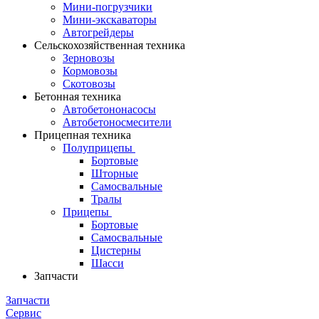
Мини-погрузчики
Мини-экскаваторы
Автогрейдеры
Сельскохозяйственная техника
Зерновозы
Кормовозы
Скотовозы
Бетонная техника
Автобетононасосы
Автобетоносмесители
Прицепная техника
Полуприцепы
Бортовые
Шторные
Самосвальные
Тралы
Прицепы
Бортовые
Самосвальные
Цистерны
Шасси
Запчасти
Запчасти
Сервис