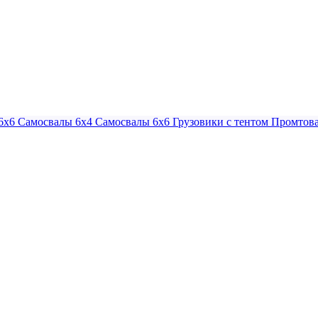
6х6
Самосвалы 6х4
Самосвалы 6х6
Грузовики с тентом
Промтова