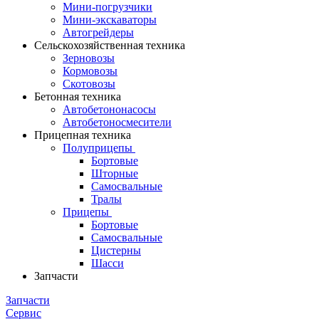
Мини-погрузчики
Мини-экскаваторы
Автогрейдеры
Сельскохозяйственная техника
Зерновозы
Кормовозы
Скотовозы
Бетонная техника
Автобетононасосы
Автобетоносмесители
Прицепная техника
Полуприцепы
Бортовые
Шторные
Самосвальные
Тралы
Прицепы
Бортовые
Самосвальные
Цистерны
Шасси
Запчасти
Запчасти
Сервис