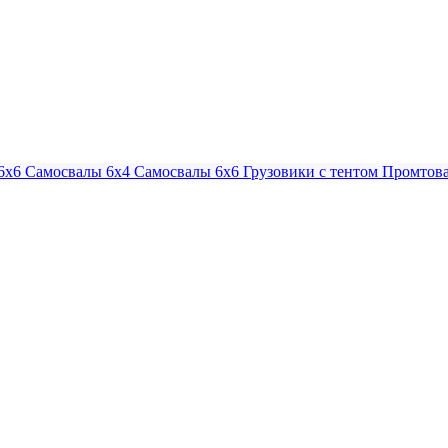
6х6
Самосвалы 6х4
Самосвалы 6х6
Грузовики с тентом
Промтова