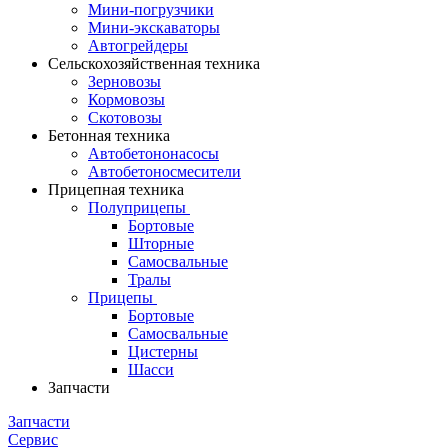
Мини-погрузчики
Мини-экскаваторы
Автогрейдеры
Сельскохозяйственная техника
Зерновозы
Кормовозы
Скотовозы
Бетонная техника
Автобетононасосы
Автобетоносмесители
Прицепная техника
Полуприцепы
Бортовые
Шторные
Самосвальные
Тралы
Прицепы
Бортовые
Самосвальные
Цистерны
Шасси
Запчасти
Запчасти
Сервис