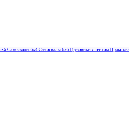
6х6
Самосвалы 6х4
Самосвалы 6х6
Грузовики с тентом
Промтова