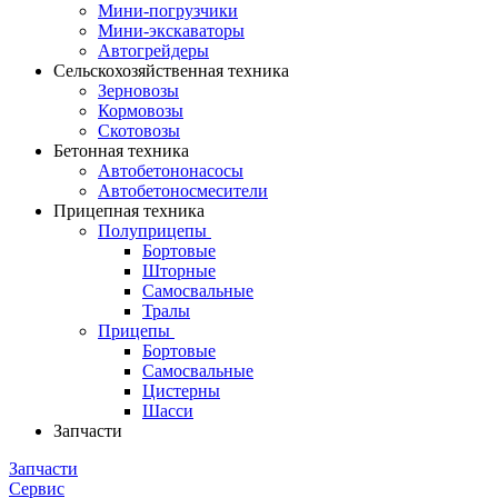
Мини-погрузчики
Мини-экскаваторы
Автогрейдеры
Сельскохозяйственная техника
Зерновозы
Кормовозы
Скотовозы
Бетонная техника
Автобетононасосы
Автобетоносмесители
Прицепная техника
Полуприцепы
Бортовые
Шторные
Самосвальные
Тралы
Прицепы
Бортовые
Самосвальные
Цистерны
Шасси
Запчасти
Запчасти
Сервис