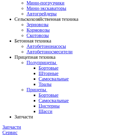
Мини-погрузчики
Мини-экскаваторы
Автогрейдеры
Сельскохозяйственная техника
Зерновозы
Кормовозы
Скотовозы
Бетонная техника
Автобетононасосы
Автобетоносмесители
Прицепная техника
Полуприцепы
Бортовые
Шторные
Самосвальные
Тралы
Прицепы
Бортовые
Самосвальные
Цистерны
Шасси
Запчасти
Запчасти
Сервис