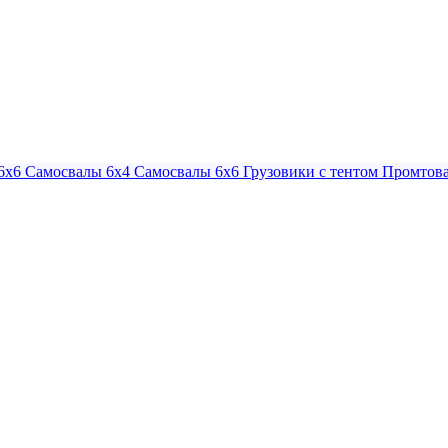
6х6
Самосвалы 6х4
Самосвалы 6х6
Грузовики с тентом
Промтова