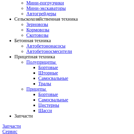
Мини-погрузчики
Мини-экскаваторы
Автогрейдеры
Сельскохозяйственная техника
Зерновозы
Кормовозы
Скотовозы
Бетонная техника
Автобетононасосы
Автобетоносмесители
Прицепная техника
Полуприцепы
Бортовые
Шторные
Самосвальные
Тралы
Прицепы
Бортовые
Самосвальные
Цистерны
Шасси
Запчасти
Запчасти
Сервис