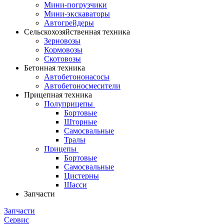
Мини-погрузчики
Мини-экскаваторы
Автогрейдеры
Сельскохозяйственная техника
Зерновозы
Кормовозы
Скотовозы
Бетонная техника
Автобетононасосы
Автобетоносмесители
Прицепная техника
Полуприцепы
Бортовые
Шторные
Самосвальные
Тралы
Прицепы
Бортовые
Самосвальные
Цистерны
Шасси
Запчасти
Запчасти
Сервис