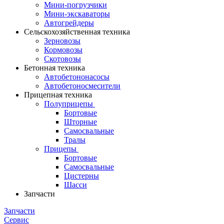
Мини-погрузчики
Мини-экскаваторы
Автогрейдеры
Сельскохозяйственная техника
Зерновозы
Кормовозы
Скотовозы
Бетонная техника
Автобетононасосы
Автобетоносмесители
Прицепная техника
Полуприцепы
Бортовые
Шторные
Самосвальные
Тралы
Прицепы
Бортовые
Самосвальные
Цистерны
Шасси
Запчасти
Запчасти
Сервис