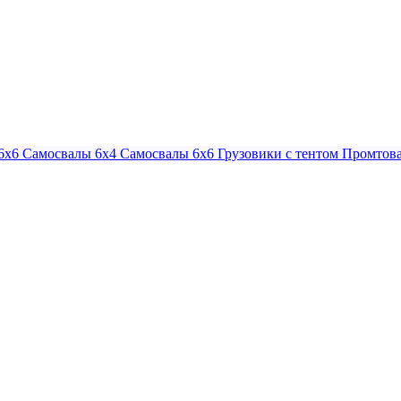
6х6
Самосвалы 6х4
Самосвалы 6х6
Грузовики с тентом
Промтова