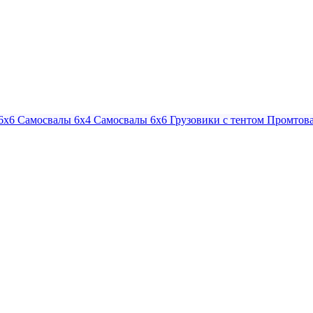
6х6
Самосвалы 6х4
Самосвалы 6х6
Грузовики с тентом
Промтова