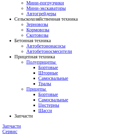
Мини-погрузчики
Мини-экскаваторы
Автогрейдеры
Сельскохозяйственная техника
Зерновозы
Кормовозы
Скотовозы
Бетонная техника
Автобетононасосы
Автобетоносмесители
Прицепная техника
Полуприцепы
Бортовые
Шторные
Самосвальные
Тралы
Прицепы
Бортовые
Самосвальные
Цистерны
Шасси
Запчасти
Запчасти
Сервис