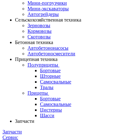
Мини-погрузчики
Мини-экскаваторы
Автогрейдеры
Сельскохозяйственная техника
Зерновозы
Кормовозы
Скотовозы
Бетонная техника
Автобетононасосы
Автобетоносмесители
Прицепная техника
Полуприцепы
Бортовые
Шторные
Самосвальные
Тралы
Прицепы
Бортовые
Самосвальные
Цистерны
Шасси
Запчасти
Запчасти
Сервис