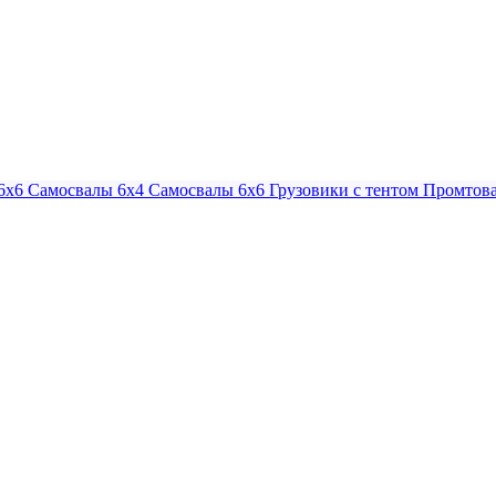
6х6
Самосвалы 6х4
Самосвалы 6х6
Грузовики с тентом
Промтова