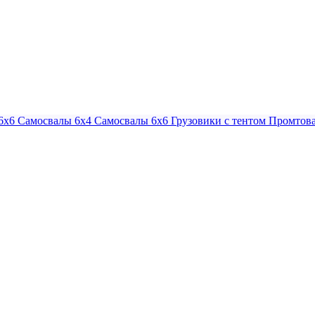
6х6
Самосвалы 6х4
Самосвалы 6х6
Грузовики с тентом
Промтова