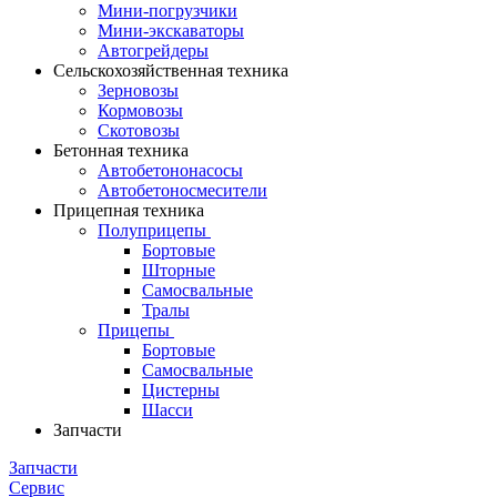
Мини-погрузчики
Мини-экскаваторы
Автогрейдеры
Сельскохозяйственная техника
Зерновозы
Кормовозы
Скотовозы
Бетонная техника
Автобетононасосы
Автобетоносмесители
Прицепная техника
Полуприцепы
Бортовые
Шторные
Самосвальные
Тралы
Прицепы
Бортовые
Самосвальные
Цистерны
Шасси
Запчасти
Запчасти
Сервис