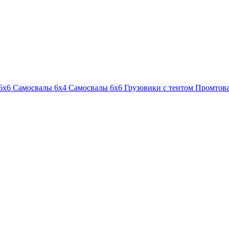
6х6
Самосвалы 6х4
Самосвалы 6х6
Грузовики с тентом
Промтова