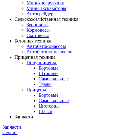
Мини-погрузчики
Мини-экскаваторы
Автогрейдеры
Сельскохозяйственная техника
Зерновозы
Кормовозы
Скотовозы
Бетонная техника
Автобетононасосы
Автобетоносмесители
Прицепная техника
Полуприцепы
Бортовые
Шторные
Самосвальные
Тралы
Прицепы
Бортовые
Самосвальные
Цистерны
Шасси
Запчасти
Запчасти
Сервис