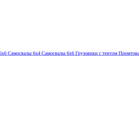
6х6
Самосвалы 6х4
Самосвалы 6х6
Грузовики с тентом
Промтова