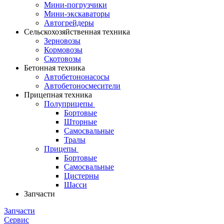
Мини-погрузчики
Мини-экскаваторы
Автогрейдеры
Сельскохозяйственная техника
Зерновозы
Кормовозы
Скотовозы
Бетонная техника
Автобетононасосы
Автобетоносмесители
Прицепная техника
Полуприцепы
Бортовые
Шторные
Самосвальные
Тралы
Прицепы
Бортовые
Самосвальные
Цистерны
Шасси
Запчасти
Запчасти
Сервис