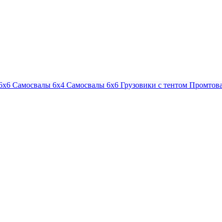
6х6
Самосвалы 6х4
Самосвалы 6х6
Грузовики с тентом
Промтова