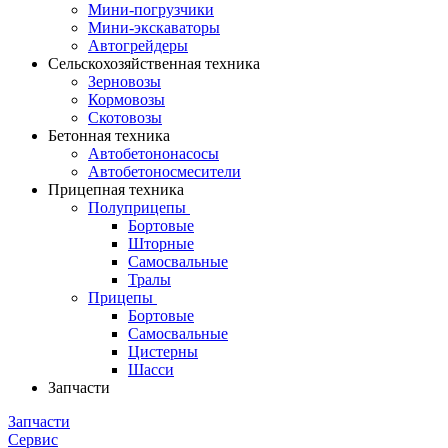
Мини-погрузчики
Мини-экскаваторы
Автогрейдеры
Сельскохозяйственная техника
Зерновозы
Кормовозы
Скотовозы
Бетонная техника
Автобетононасосы
Автобетоносмесители
Прицепная техника
Полуприцепы
Бортовые
Шторные
Самосвальные
Тралы
Прицепы
Бортовые
Самосвальные
Цистерны
Шасси
Запчасти
Запчасти
Сервис