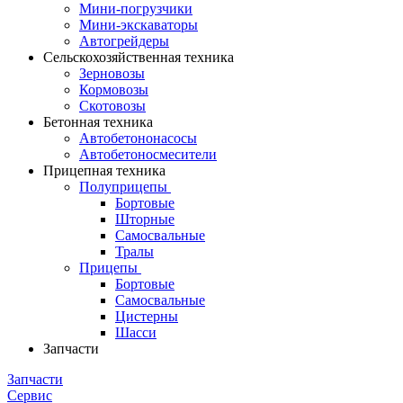
Мини-погрузчики
Мини-экскаваторы
Автогрейдеры
Сельскохозяйственная техника
Зерновозы
Кормовозы
Скотовозы
Бетонная техника
Автобетононасосы
Автобетоносмесители
Прицепная техника
Полуприцепы
Бортовые
Шторные
Самосвальные
Тралы
Прицепы
Бортовые
Самосвальные
Цистерны
Шасси
Запчасти
Запчасти
Сервис