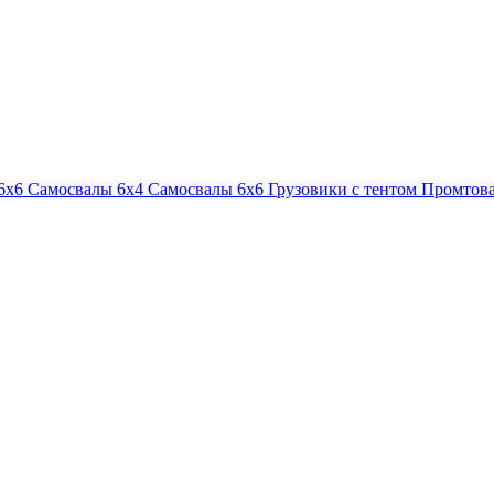
6х6
Самосвалы 6х4
Самосвалы 6х6
Грузовики с тентом
Промтова