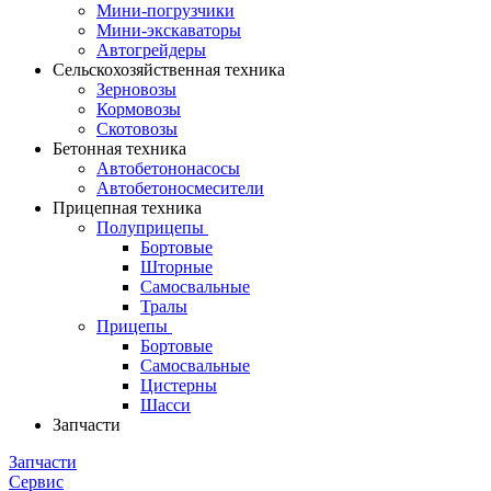
Мини-погрузчики
Мини-экскаваторы
Автогрейдеры
Сельскохозяйственная техника
Зерновозы
Кормовозы
Скотовозы
Бетонная техника
Автобетононасосы
Автобетоносмесители
Прицепная техника
Полуприцепы
Бортовые
Шторные
Самосвальные
Тралы
Прицепы
Бортовые
Самосвальные
Цистерны
Шасси
Запчасти
Запчасти
Сервис