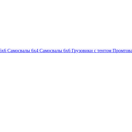
6х6
Самосвалы 6х4
Самосвалы 6х6
Грузовики с тентом
Промтова