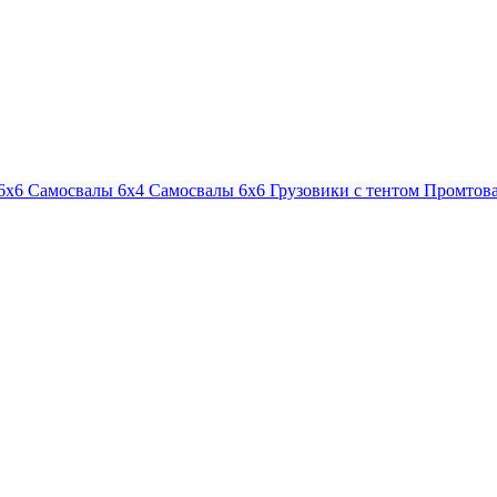
6х6
Самосвалы 6х4
Самосвалы 6х6
Грузовики с тентом
Промтова