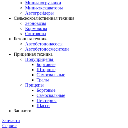
Мини-погрузчики
Мини-экскаваторы
Автогрейдеры
Сельскохозяйственная техника
Зерновозы
Кормовозы
Скотовозы
Бетонная техника
Автобетононасосы
Автобетоносмесители
Прицепная техника
Полуприцепы
Бортовые
Шторные
Самосвальные
Тралы
Прицепы
Бортовые
Самосвальные
Цистерны
Шасси
Запчасти
Запчасти
Сервис