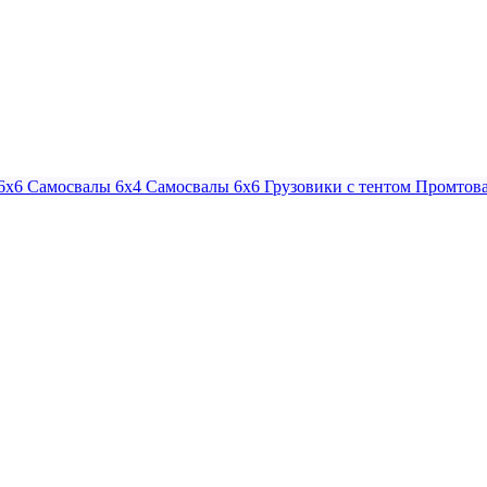
6х6
Самосвалы 6х4
Самосвалы 6х6
Грузовики с тентом
Промтова